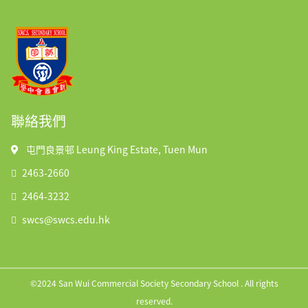
聯絡我們
屯門良景邨 Leung King Estate, Tuen Mun
2463-2660
2464-3232
swcs@swcs.edu.hk
©2024 San Wui Commercial Society Secondary School . All rights
reserved.