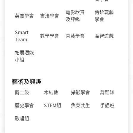
電影欣賞
傳統玩藝
英聞學會
書法學會
及評鑑
學會
Smart
數學學會
園藝學會
益智遊戲
Team
拓展潛能
小組
藝術及興趣
爵士鼓
木結他
攝影學會
舞蹈隊
歷史學會
STEM組
魚菜共生
手語班
歌唱組