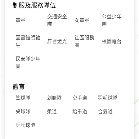
制服及服務隊伍
交通安全
公益少年
童軍
女童軍
隊
團
圖書館領袖
社區服務
舞台燈光
校園電台
生
團
民安隊少年
團
體育
籃球隊
划艇隊
空手道
羽毛球隊
桌球隊
柔道
跆拳道
合氣道
乒乓球
隊