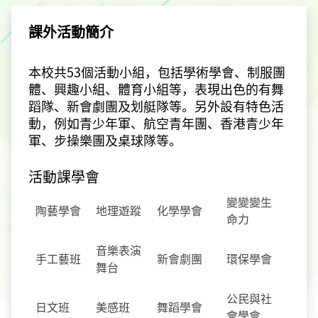
課外活動簡介
本校共53個活動小組，包括學術學會、制服團
體、興趣小組、體育小組等，表現出色的有舞
蹈隊、新會劇團及划艇隊等。另外設有特色活
動，例如青少年軍、航空青年團、香港青少年
軍、步操樂團及桌球隊等。
活動課學會
變變變生
陶藝學會
地理遊蹤
化學學會
命力
音樂表演
手工藝班
新會劇團
環保學會
舞台
公民與社
日文班
美感班
舞蹈學會
會學會